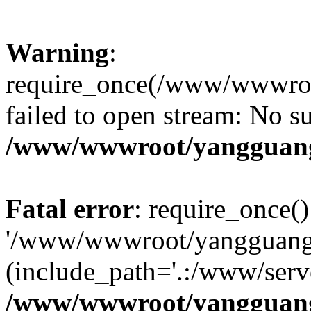
Warning
:
require_once(/www/wwwroot
failed to open stream: No su
/www/wwwroot/yangguangx
Fatal error
: require_once()
'/www/wwwroot/yangguangxi
(include_path='.:/www/serve
/www/wwwroot/yangguangx